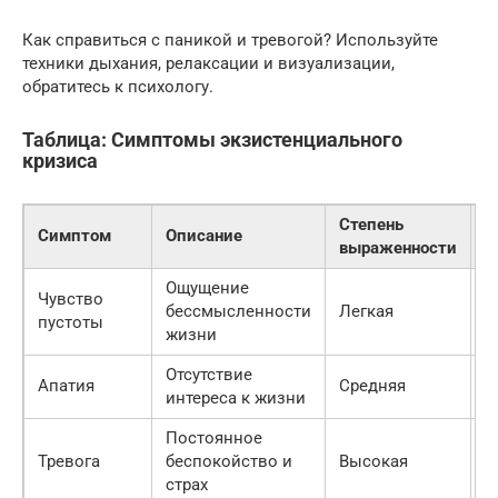
Как справиться с паникой и тревогой? Используйте
техники дыхания, релаксации и визуализации,
обратитесь к психологу.
Таблица: Симптомы экзистенциального
кризиса
Степень
Симптом
Описание
Р
выраженности
Ощущение
З
Чувство
бессмысленности
Легкая
л
пустоты
жизни
д
Отсутствие
П
Апатия
Средняя
интереса к жизни
н
Постоянное
О
Тревога
беспокойство и
Высокая
п
страх