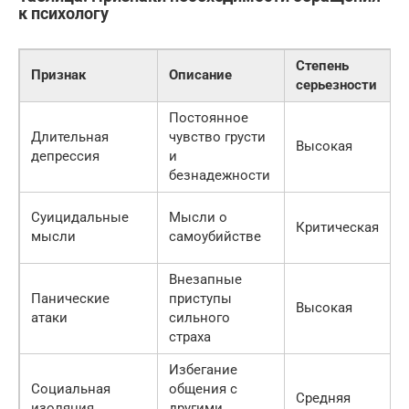
к психологу
Степень
Признак
Описание
серьезности
Постоянное
Длительная
чувство грусти
Высокая
о
депрессия
и
безнадежности
Суицидальные
Мысли о
Критическая
о
мысли
самоубийстве
Внезапные
Панические
приступы
О
Высокая
атаки
сильного
страха
Избегание
Социальная
общения с
Средняя
изоляция
другими
о