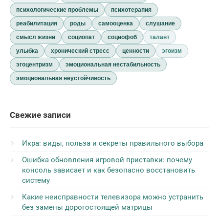
психологические проблемы
психотерапия
реабилитация
роды
самооценка
слушание
смысл жизни
социопат
социофоб
талант
улыбка
хронический стресс
ценности
эгоизм
эгоцентризм
эмоциональная нестабильность
эмоциональная неустойчивость
Свежие записи
Икра: виды, польза и секреты правильного выбора
Ошибка обновления игровой приставки: почему
консоль зависает и как безопасно восстановить
систему
Какие неисправности телевизора можно устранить
без замены дорогостоящей матрицы