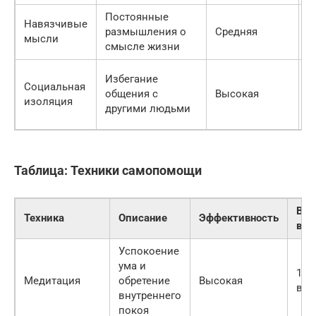
Постоянные
М
Навязчивые
размышления о
Средняя
в
мысли
смысле жизни
д
П
Избегание
Социальная
б
общения с
Высокая
изоляция
о
другими людьми
б
Таблица: Техники самопомощи
Вре
Техника
Описание
Эффективность
вып
Успокоение
ума и
10-
Медитация
обретение
Высокая
в д
внутреннего
покоя