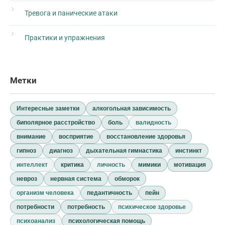
Тревога и панические атаки
Практики и упражнения
Метки
Интересные заметки
алкогольная зависимость
биполярное расстройство
боль
валидность
внимание
восприятие
восстановление здоровья
гипноз
диагноз
дыхательная гимнастика
инстинкт
интеллект
критика
личность
мимики
мотивация
невроз
нервная система
обморок
организм человека
педантичность
пейн
потребности
потребность
психическое здоровье
психоанализ
психологическая помощь