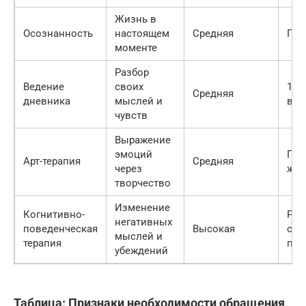
Жизнь в
Осознанность
настоящем
Средняя
Пос
моменте
Разбор
Ведение
своих
15-
Средняя
дневника
мыслей и
в д
чувств
Выражение
эмоций
По
Арт-терапия
Средняя
через
же
творчество
Изменение
Когнитивно-
Рег
негативных
поведенческая
Высокая
сеа
мыслей и
терапия
пси
убеждений
Таблица: Признаки необходимости обращения