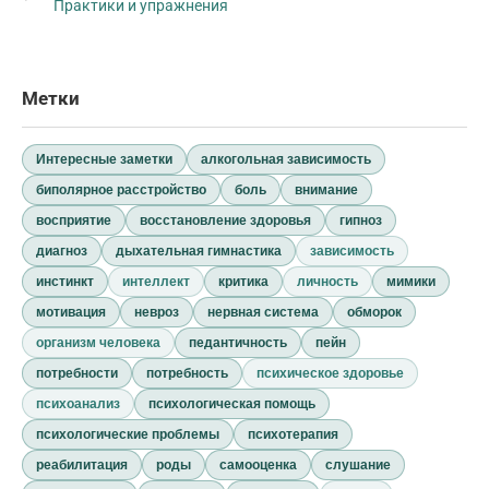
Практики и упражнения
Метки
Интересные заметки
алкогольная зависимость
биполярное расстройство
боль
внимание
восприятие
восстановление здоровья
гипноз
диагноз
дыхательная гимнастика
зависимость
инстинкт
интеллект
критика
личность
мимики
мотивация
невроз
нервная система
обморок
организм человека
педантичность
пейн
потребности
потребность
психическое здоровье
психоанализ
психологическая помощь
психологические проблемы
психотерапия
реабилитация
роды
самооценка
слушание