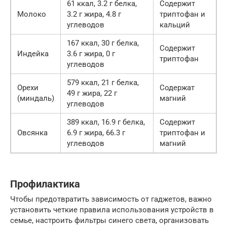
61 ккал, 3.2 г белка,
Содержит
Молоко
3.2 г жира, 4.8 г
триптофан и
углеводов
кальций
167 ккал, 30 г белка,
Содержит
Индейка
3.6 г жира, 0 г
триптофан
углеводов
579 ккал, 21 г белка,
Орехи
Содержат
49 г жира, 22 г
(миндаль)
магний
углеводов
389 ккал, 16.9 г белка,
Содержит
Овсянка
6.9 г жира, 66.3 г
триптофан и
углеводов
магний
Профилактика
Чтобы предотвратить зависимость от гаджетов, важно
установить четкие правила использования устройств в
семье, настроить фильтры синего света, организовать