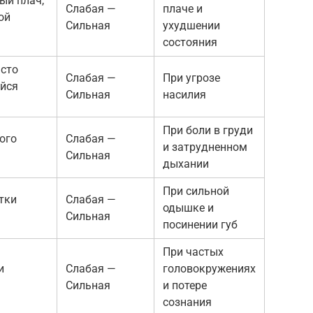
ый плач,
Слабая —
плаче и
ой
Сильная
ухудшении
состояния
асто
Слабая —
При угрозе
йся
Сильная
насилия
При боли в груди
ого
Слабая —
и затрудненном
Сильная
дыхании
При сильной
тки
Слабая —
одышке и
Сильная
посинении губ
При частых
и
Слабая —
головокружениях
Сильная
и потере
сознания