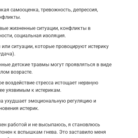
кая самооценка, тревожность, депрессия,
нфликты.
вые жизненные ситуации, конфликты в
ости, социальная изоляция.
 или ситуации, которые провоцируют истерику
удача).
нные детские травмы могут проявляться в виде
слом возрасте.
ое воздействие стресса истощает нервную
лее уязвимым к истерикам.
сна ухудшает эмоциональную регуляцию и
новения истерик.
ужен работой и не высыпаюсь, я становлюсь
лонен к вспышкам гнева. Это заставило меня