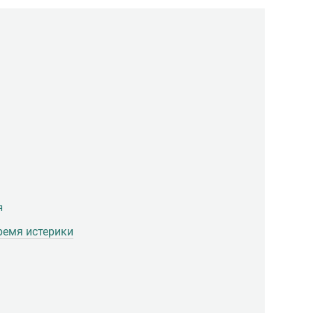
я
ремя истерики