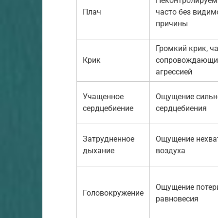
Неконтролируем
Плач
часто без видим
причины
Громкий крик, ч
Крик
сопровождающи
агрессией
Учащенное
Ощущение сильн
сердцебиение
сердцебиения
Затрудненное
Ощущение нехва
дыхание
воздуха
Ощущение потер
Головокружение
равновесия