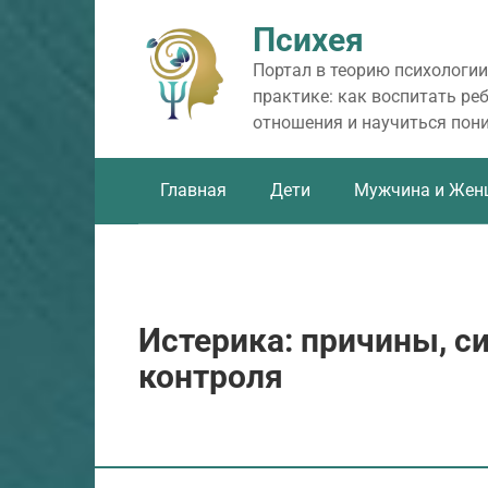
Перейти
Психея
к
контенту
Портал в теорию психологии
практике: как воспитать ре
отношения и научиться пон
Главная
Дети
Мужчина и Жен
Истерика: причины, 
контроля