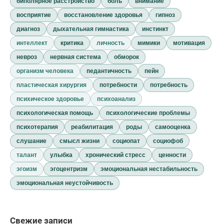
биполярное расстройство
боль
внимание
восприятие
восстановление здоровья
гипноз
диагноз
дыхательная гимнастика
инстинкт
интеллект
критика
личность
мимики
мотивация
невроз
нервная система
обморок
организм человека
педантичность
пейн
пластическая хирургия
потребности
потребность
психическое здоровье
психоанализ
психологическая помощь
психологические проблемы
психотерапия
реабилитация
роды
самооценка
слушание
смысл жизни
социопат
социофоб
талант
улыбка
хронический стресс
ценности
эгоизм
эгоцентризм
эмоциональная нестабильность
эмоциональная неустойчивость
Свежие записи