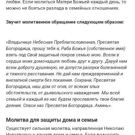
любви. Если молиться Матери Божьей каждый день, то
можно не бояться разлада в семейных отношениях.
Звучит молитвенное обращение следующим образом:
«Владычице Небесная Преблагословенная, Пресвятая
Богородица, прошу тебя я, Раба Божья (собственное имя)
взять под Свой защитный покров семью мою. Всели в
сердца моих домочадцев любовь друг к другу. Даруй нам
всем доброту душевную, не допусти разлуки болезненной
и тяжкого расставания. Не дай нам преждевременной и
внезапной смерти без покаяния. Сохрани, Пресвятая
Богородица, наш дом от огня, от всяких злых
обстоятельств, от дьявольского наваждения. Мы всей
семьей и каждый из нас будем прославлять твои благие
деяния. Спаси нас Пресвятая Богородица. Аминь».
Молитва для защиты дома и семьи
Существует сильная молитва, направленная Николаю
Чудотворцу о защите дома и семьи. Если возносить