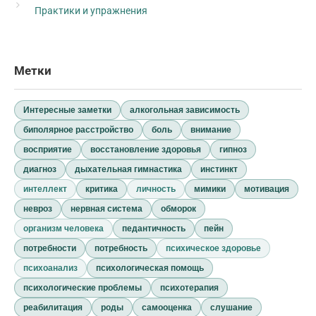
Практики и упражнения
Метки
Интересные заметки
алкогольная зависимость
биполярное расстройство
боль
внимание
восприятие
восстановление здоровья
гипноз
диагноз
дыхательная гимнастика
инстинкт
интеллект
критика
личность
мимики
мотивация
невроз
нервная система
обморок
организм человека
педантичность
пейн
потребности
потребность
психическое здоровье
психоанализ
психологическая помощь
психологические проблемы
психотерапия
реабилитация
роды
самооценка
слушание