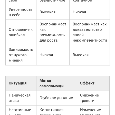
себе
реалистичное
критичное
Уверенность
Высокая
Низкая
в себе
Воспринимает
Воспринимает как
Отношение к
как
доказательство
ошибкам
возможность
своей
для роста
некомпетентности
Зависимость
от чужого
Низкая
Высокая
мнения
Метод
Ситуация
Эффект
самопомощи
Паническая
Снижение
Глубокое дыхание
атака
тревоги
Негативные
Когнитивная
Изменение