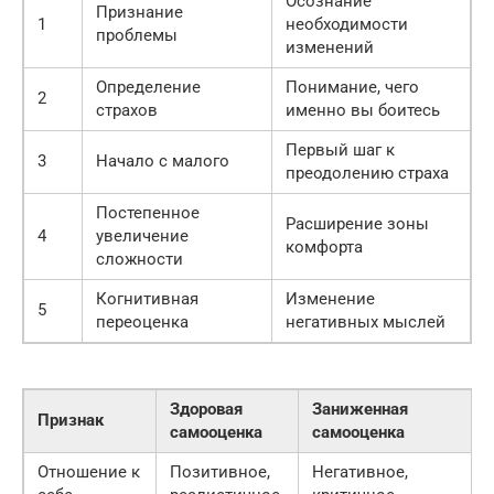
Осознание
Признание
1
необходимости
проблемы
изменений
Определение
Понимание, чего
2
страхов
именно вы боитесь
Первый шаг к
3
Начало с малого
преодолению страха
Постепенное
Расширение зоны
4
увеличение
комфорта
сложности
Когнитивная
Изменение
5
переоценка
негативных мыслей
Здоровая
Заниженная
Признак
самооценка
самооценка
Отношение к
Позитивное,
Негативное,