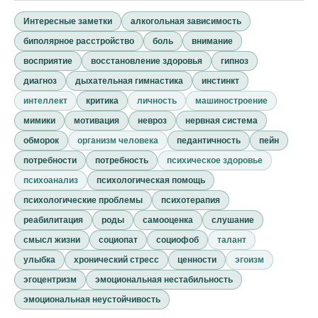
Интересные заметки
алкогольная зависимость
биполярное расстройство
боль
внимание
восприятие
восстановление здоровья
гипноз
диагноз
дыхательная гимнастика
инстинкт
интеллект
критика
личность
машиностроение
мимики
мотивация
невроз
нервная система
обморок
организм человека
педантичность
пейн
потребности
потребность
психическое здоровье
психоанализ
психологическая помощь
психологические проблемы
психотерапия
реабилитация
роды
самооценка
слушание
смысл жизни
социопат
социофоб
талант
улыбка
хронический стресс
ценности
эгоизм
эгоцентризм
эмоциональная нестабильность
эмоциональная неустойчивость