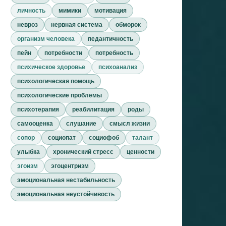
личность
мимики
мотивация
невроз
нервная система
обморок
организм человека
педантичность
пейн
потребности
потребность
психическое здоровье
психоанализ
психологическая помощь
психологические проблемы
психотерапия
реабилитация
роды
самооценка
слушание
смысл жизни
сопор
социопат
социофоб
талант
улыбка
хронический стресс
ценности
эгоизм
эгоцентризм
эмоциональная нестабильность
эмоциональная неустойчивость