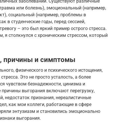
зличных заболеваний. Существуют различные
 травма или болезнь), эмоциональный (например,
кт), социальный (например, проблемы в
ак в студенческие годы, перед сессией,
тревогу – это был яркий пример острого стресса.
, я столкнулся с хроническим стрессом, который
, причины и симптомы
ьного, физического и психического истощения,
тресса. Это не просто усталость, а более
ся чувством безнадежности, цинизма и
 причины выгорания включают перегрузку,
ой, недостаток признания, нереалистичные
дел, как мои коллеги, работающие в сфере
теряли энтузиазм и становились эмоционально
ризнаки выгорания.