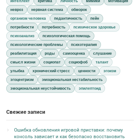
интеллект
критика
личность
мимики
мотивация
невроз
нервная система
обморок
организм человека
педантичность
пейн
потребности
потребность
психическое здоровье
психоанализ
психологическая помощь
психологические проблемы
психотерапия
реабилитация
роды
самооценка
слушание
смысл жизни
социопат
социофоб
талант
улыбка
хронический стресс
ценности
эгоизм
эгоцентризм
эмоциональная нестабильность
эмоциональная неустойчивость
эпилептоид
Свежие записи
Ошибка обновления игровой приставки: почему
консоль зависает и как безопасно восстановить