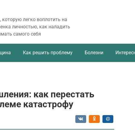
, которую легко воплотить на
бенка личностью, как наладить
имать самого себя
щина
Как решить проблему
Болезни
Интерес
ления: как перестать
блеме катастрофу