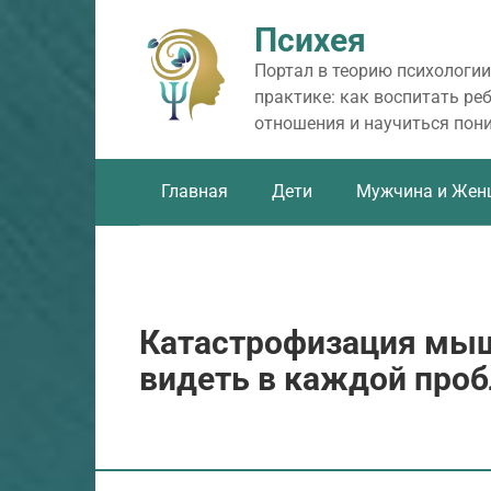
Перейти
Психея
к
контенту
Портал в теорию психологии
практике: как воспитать ре
отношения и научиться пон
Главная
Дети
Мужчина и Жен
Катастрофизация мыш
видеть в каждой про