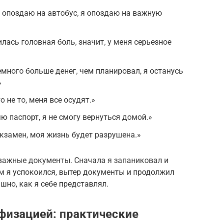
я опоздаю на автобус, я опоздаю на важную
илась головная боль, значит, у меня серьезное
емного больше денег, чем планировал, я останусь
»
о не то, меня все осудят.»
яю паспорт, я не смогу вернуться домой.»
 экзамен, моя жизнь будет разрушена.»
важные документы. Сначала я запаниковал и
ом я успокоился, вытер документы и продолжил
ашно, как я себе представлял.
офизацией: практические