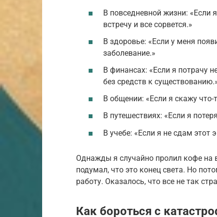
В повседневной жизни: «Если 
встречу и все сорвется.»
В здоровье: «Если у меня появ
заболевание.»
В финансах: «Если я потрачу н
без средств к существованию.
В общении: «Если я скажу что-т
В путешествиях: «Если я потер
В учебе: «Если я не сдам этот
Однажды я случайно пролил кофе на 
подумал, что это конец света. Но пот
работу. Оказалось, что все не так стр
Как бороться с катастр