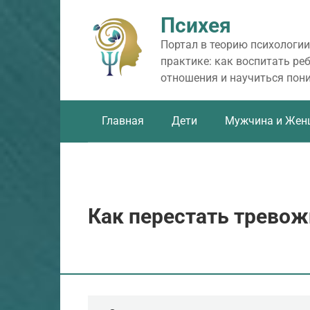
Перейти
Психея
к
контенту
Портал в теорию психологии
практике: как воспитать ре
отношения и научиться пон
Главная
Дети
Мужчина и Жен
Как перестать трево