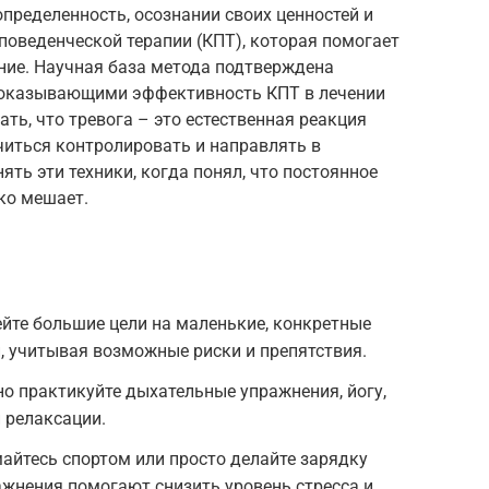
пределенность, осознании своих ценностей и
-поведенческой терапии (КПТ), которая помогает
ние. Научная база метода подтверждена
показывающими эффективность КПТ в лечении
ть, что тревога – это естественная реакция
учиться контролировать и направлять в
ять эти техники, когда понял, что постоянное
ько мешает.
йте большие цели на маленькие, конкретные
й, учитывая возможные риски и препятствия.
но практикуйте дыхательные упражнения, йогу,
 релаксации.
айтесь спортом или просто делайте зарядку
жнения помогают снизить уровень стресса и