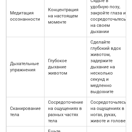
Сядьте в
удобную позу,
Концентрация
Медитация
закройте глаза и
на настоящем
осознанности
сосредоточьтесь
моменте
на своем
дыхании
Сделайте
глубокий вдох
животом,
Глубокое
задержите
Дыхательные
дыхание
дыхание на
упражнения
животом
несколько
секунд и
медленно
выдохните
Сосредоточение
Сосредоточьтесь
Сканирование
на ощущениях в
на ощущениях в
тела
разных частях
ногах, руках,
тела
животе и голове
Ешьте