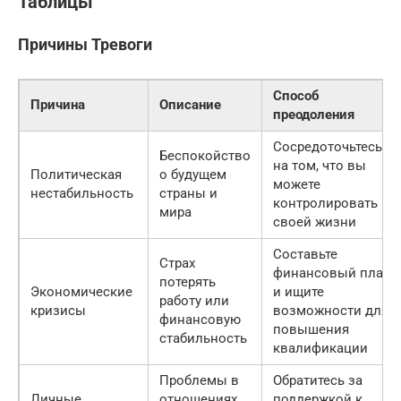
Таблицы
Причины Тревоги
Способ
Причина
Описание
преодоления
Сосредоточьтесь
Беспокойство
на том, что вы
Политическая
о будущем
можете
нестабильность
страны и
контролировать в
мира
своей жизни
Составьте
Страх
финансовый план
потерять
Экономические
и ищите
работу или
кризисы
возможности для
финансовую
повышения
стабильность
квалификации
Проблемы в
Обратитесь за
Личные
отношениях,
поддержкой к