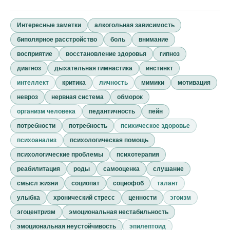
Интересные заметки
алкогольная зависимость
биполярное расстройство
боль
внимание
восприятие
восстановление здоровья
гипноз
диагноз
дыхательная гимнастика
инстинкт
интеллект
критика
личность
мимики
мотивация
невроз
нервная система
обморок
организм человека
педантичность
пейн
потребности
потребность
психическое здоровье
психоанализ
психологическая помощь
психологические проблемы
психотерапия
реабилитация
роды
самооценка
слушание
смысл жизни
социопат
социофоб
талант
улыбка
хронический стресс
ценности
эгоизм
эгоцентризм
эмоциональная нестабильность
эмоциональная неустойчивость
эпилептоид